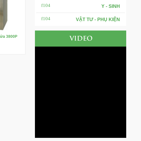
Y - SINH
VẬT TƯ - PHỤ KIỆN
 cửa 3800P
VIDEO