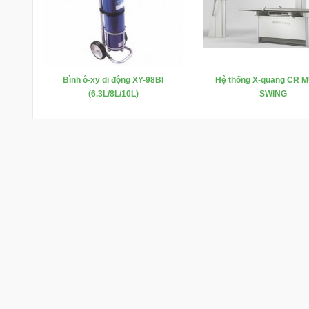
Bình ô-xy di động XY-98BI
Hệ thống X-quang CR M
(6.3L/8L/10L)
SWING